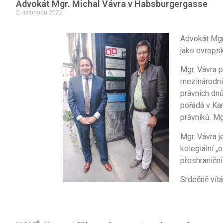
Advokát Mgr. Michal Vávra v Habsburgergasse
2. listopadu 2022
Advokát Mgr.
jako evropsk
Mgr. Vávra p
mezinárodní
právních dn
pořádá v Kar
právníků. Mg
Mgr. Vávra j
kolegiální „
přeshraniční
Srdečně vít