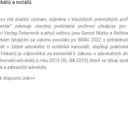
kátů a notářů
ávo má značný význam, zejména v klasických právnických prof
entar“ zahrnuje všechny podstatné profesní předpisy pro 
ví Verlag Österreich a jehož editory jsou Gernot Murko a Betti
zkám týkajícím se výkonu povolání po BRÄG 2022 s přihlédnutím
ět v žádné advokátní či notářské kanceláři, doplňují praktick
Finkem) je odpovědná za komentář k zákonu o advokátních z
hoování advokátů z roku 2015 (RL-BA 2015), které se týkají sprá
 a zahraniční advokáty.
k dispozici
zde>>