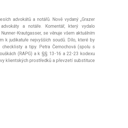
esích advokátů a notářů. Nově vydaný „Grazer
advokáty a notáře. Komentář, který vydalo
na Nunner-Krautgasser, se věnuje všem aktuálním
 k judikatuře nejvyšších soudů. Dílo, které by
é checklisty a tipy. Petra Černochová (spolu s
kouškách (RAPG) a k §§ 13-16 a 22-23 kodexu
vy klientských prostředků a převzetí substituce