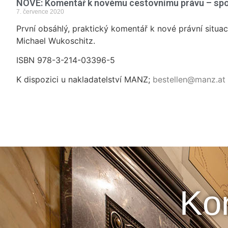
NOVÉ: Komentář k novému cestovnímu právu – spo
7. července 2020
První obsáhlý, praktický komentář k nové právní situac
Michael Wukoschitz.
ISBN 978-3-214-03396-5
K dispozici u nakladatelství MANZ;
bestellen@manz.at
Kon