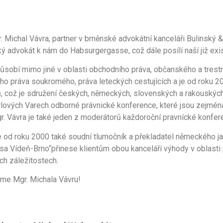
 Michal Vávra, partner v brněnské advokátní kanceláři Bulinský &
ý advokát k nám do Habsurgergasse, což dále posílí naší již exist
ůsobí mimo jiné v oblasti obchodního práva, občanského a trestn
ho práva soukromého, práva leteckých cestujících a je od roku 
ů, což je sdružení českých, německých, slovenských a rakouskýc
lových Varech odborné právnické konference, které jsou zejména 
r. Vávra je také jeden z moderátorů každoroční pravnícké konfer
e od roku 2000 také soudní tlumočník a překladatel německého jaz
osa Vídeň-Brno“přinese klientům obou kanceláří výhody v oblasti
ch záležitostech.
áme Mgr. Michala Vávru!