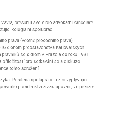
 Vávra, přesunul své sídlo advokátní kanceláře
ující kolegiální spolupráci.
ího práva (včetně procesního práva),
2016 členem představenstva Karlovarských
h právníků se sídlem v Praze a od roku 1991
příležitostí pro setkávání se a diskuze
ence tohto sdružení.
yka. Posílená spolupráce a z ní vyplývající
 právního poradenství a zastupování, zejména v