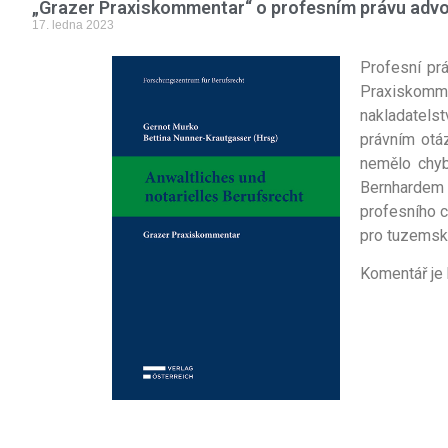
„Grazer Praxiskommentar“ o profesním právu advo
17. ledna 2023
Profesní pr
Praxiskomm
nakladatelst
právním otá
nemělo chyb
Bernhardem 
profesního c
pro tuzemské
Komentář je 