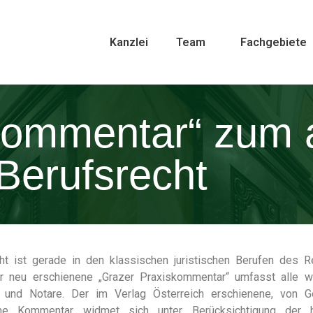
Kanzlei
Team
Fachgebiete
kommentar“ zum a
 Berufsrecht
ht ist gerade in den klassischen juristischen Berufen des 
r neu erschienene „Grazer Praxiskommentar“ umfasst alle wes
 und Notare. Der im Verlag Österreich erschienene, von G
e Kommentar widmet sich unter Berücksichtigung der höch