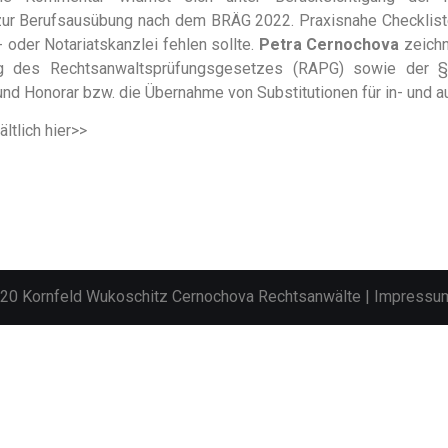
zur Berufsausübung nach dem BRÄG 2022. Praxisnahe Checkliste
 oder Notariatskanzlei fehlen sollte.
Petra Cernochova
zeichn
g des Rechtsanwaltsprüfungsgesetzes (RAPG) sowie der 
nd Honorar bzw. die Übernahme von Substitutionen für in- und a
ltlich
hier>>
020 Kornfeld Wukoschitz Cernochova Rechtsanwälte |
Impressu